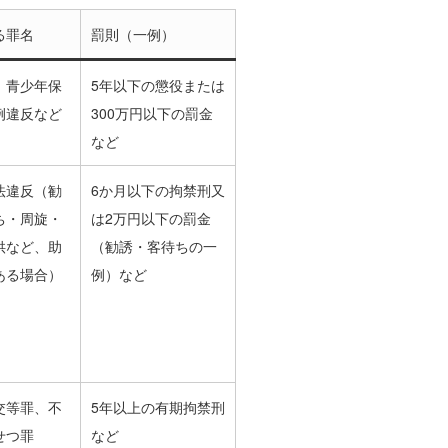
る罪名
罰則（一例）
、青少年保
5年以下の懲役または
例違反など
300万円以下の罰金
など
法違反（勧
6か月以下の拘禁刑又
ち・周旋・
は2万円以下の罰金
供など、助
（勧誘・客待ちの一
ある場合）
例）など
交等罪、不
5年以上の有期拘禁刑
せつ罪
など