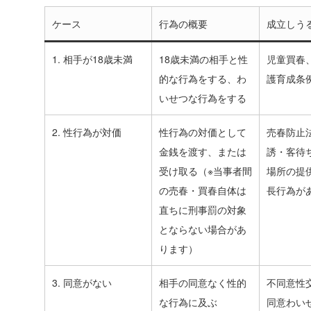
ケース
行為の概要
成立しう
1. 相手が18歳未満
18歳未満の相手と性
児童買春
的な行為をする、わ
護育成条
いせつな行為をする
2. 性行為が対価
性行為の対価として
売春防止
金銭を渡す、または
誘・客待
受け取る（※当事者間
場所の提
の売春・買春自体は
長行為が
直ちに刑事罰の対象
とならない場合があ
ります）
3. 同意がない
相手の同意なく性的
不同意性
な行為に及ぶ
同意わい