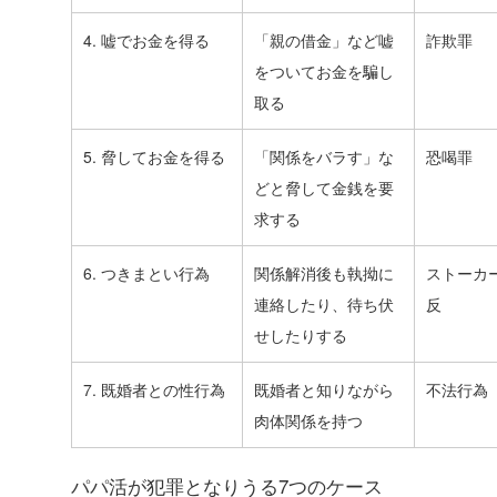
4. 嘘でお金を得る
「親の借金」など嘘
詐欺罪
をついてお金を騙し
取る
5. 脅してお金を得る
「関係をバラす」な
恐喝罪
どと脅して金銭を要
求する
6. つきまとい行為
関係解消後も執拗に
ストーカ
連絡したり、待ち伏
反
せしたりする
7. 既婚者との性行為
既婚者と知りながら
不法行為
肉体関係を持つ
パパ活が犯罪となりうる7つのケース