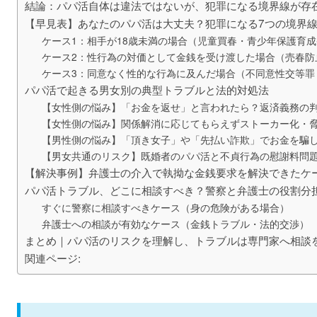
結論：パパ活自体は違法ではないが、犯罪になる境界線が存
【早見表】あなたのパパ活は大丈夫？犯罪になる7つの境界
ケース1：相手が18歳未満の場合（児童買春・青少年保護育
ケース2：性行為の対価として金銭を受け渡した場合（売春防
ケース3：同意なく性的な行為に及んだ場合（不同意性交等罪
パパ活で起きる男女別の典型トラブルと法的対処法
【女性側の悩み】「お金を返せ」と言われたら？返済義務の
【女性側の悩み】関係解消に応じてもらえずストーカー化・
【男性側の悩み】「頂き女子」や「先払い詐欺」でお金を騙
【男女共通のリスク】既婚者のパパ活と不貞行為の慰謝料問
【解決事例】弁護士の介入で執拗な金銭要求を解決できたケ
パパ活トラブル、どこに相談すべき？警察と弁護士の役割分
すぐに警察に相談すべきケース（身の危険がある場合）
弁護士への相談が有効なケース（金銭トラブル・法的交渉）
まとめ｜パパ活のリスクを理解し、トラブルは専門家へ相談
関連ページ: