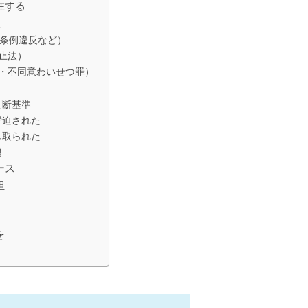
在する
線
成条例違反など）
止法）
・不同意わいせつ罪）
判断基準
脅迫された
し取られた
題
ース
担
を