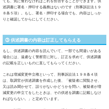
ても、気に食わなければこれを拒否することができます。供
述調書に署名・押印する義務はないのです（刑事訴訟法１９
８条５項）。もし、署名・押印する場合でも、内容はしっか
りと確認してからにしてください。
③ 供述調書の内容は訂正してもらえる
もし、供述調書の内容を読んでいて、一部でも間違いがある
場合には、遠慮なく警察官に対し、訂正を求めて、供述調書
の記載を正しいものに直してもらってください。
これは増減変更申立権といって、刑事訴訟法１９８条４項
は、取調官が供述調書を作成した後、「被疑者に閲覧させ、
又は読み聞かせて、誤りがないかどうかを問い、被疑者が増
減変更の申立てをしたときは、その供述を調書に記載しなけ
ればならない。」と定めています。