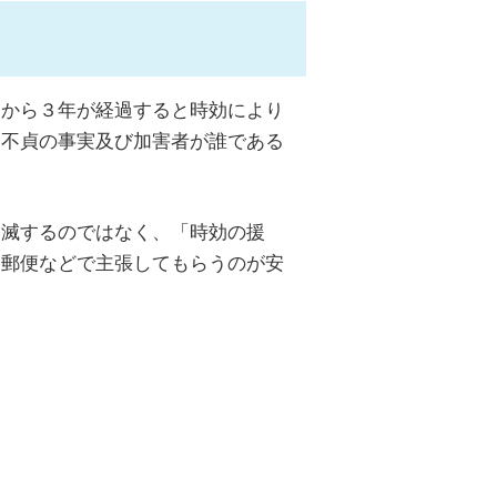
」から３年が経過すると時効により
、不貞の事実及び加害者が誰である
消滅するのではなく、「時効の援
明郵便などで主張してもらうのが安