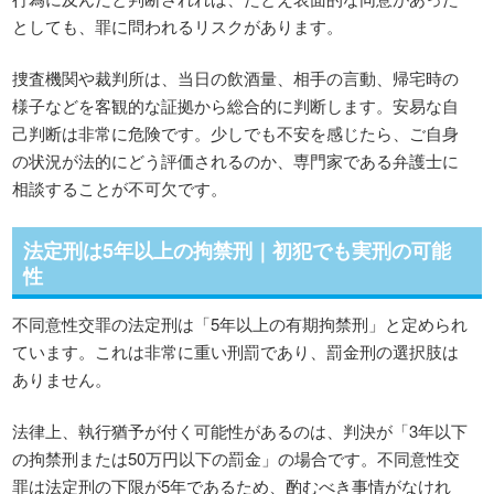
としても、罪に問われるリスクがあります。
捜査機関や裁判所は、当日の飲酒量、相手の言動、帰宅時の
様子などを客観的な証拠から総合的に判断します。安易な自
己判断は非常に危険です。少しでも不安を感じたら、ご自身
の状況が法的にどう評価されるのか、専門家である弁護士に
相談することが不可欠です。
法定刑は5年以上の拘禁刑｜初犯でも実刑の可能
性
不同意性交罪の法定刑は「5年以上の有期拘禁刑」と定められ
ています。これは非常に重い刑罰であり、罰金刑の選択肢は
ありません。
法律上、執行猶予が付く可能性があるのは、判決が「3年以下
の拘禁刑または50万円以下の罰金」の場合です。不同意性交
罪は法定刑の下限が5年であるため、酌むべき事情がなけれ