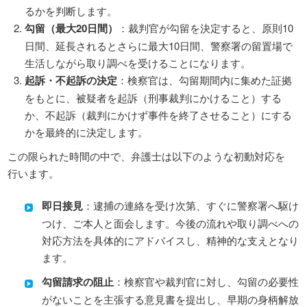
るかを判断します。
勾留（最大20日間）
：裁判官が勾留を決定すると、原則10
日間、延長されるとさらに最大10日間、警察署の留置場で
生活しながら取り調べを受けることになります。
起訴・不起訴の決定
：検察官は、勾留期間内に集めた証拠
をもとに、被疑者を起訴（刑事裁判にかけること）する
か、不起訴（裁判にかけず事件を終了させること）にする
かを最終的に決定します。
この限られた時間の中で、弁護士は以下のような初動対応を
行います。
即日接見
：逮捕の連絡を受け次第、すぐに警察署へ駆け
つけ、ご本人と面会します。今後の流れや取り調べへの
対応方法を具体的にアドバイスし、精神的な支えとなり
ます。
勾留請求の阻止
：検察官や裁判官に対し、勾留の必要性
がないことを主張する意見書を提出し、早期の身柄解放