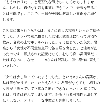
「もう終わりだ…」と絶望的な気持ちになるかもしれませ
ん。しかし、適切な対応を迅速に行うことで、未来を守るこ
とは可能です。ここで、当職が実際に解決した事例をご紹介
します。
ご相談に来られたAさんは、まさに青天の霹靂といったご様子
でした。ナンパで意気投合した女性と飲食店に行ってお酒を
飲み、合意の上でホテルへ行った。そう信じていた矢先、警
察から「女性が不同意性交罪で被害届を出した」と連絡があ
ったのです。抵抗された記憶はなく、むしろ良い雰囲気だっ
たはずなのに、なぜ——。Aさんは混乱し、強い恐怖に震えて
いました。
「女性は少し酔っていたようでした」というAさんの言葉が、
私は気がかりでした。たとえAさんに悪気がなくても、相手の
女性が「酔っていて正常な判断ができなかった」と感じてい
れば、捜査は進んでしまいます。起訴される可能性も決して
低くはない、デリケートな事案だと判断しました。