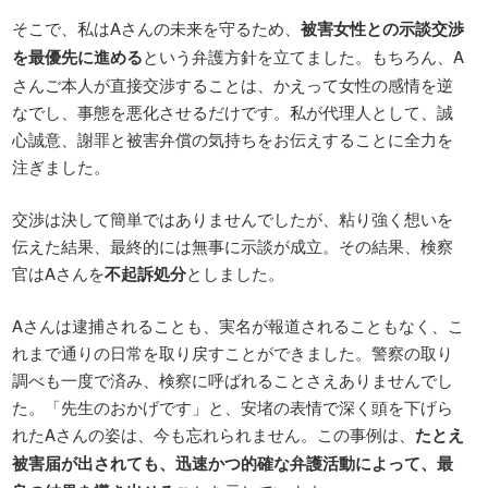
そこで、私はAさんの未来を守るため、
被害女性との示談交渉
を最優先に進める
という弁護方針を立てました。もちろん、A
さんご本人が直接交渉することは、かえって女性の感情を逆
なでし、事態を悪化させるだけです。私が代理人として、誠
心誠意、謝罪と被害弁償の気持ちをお伝えすることに全力を
注ぎました。
交渉は決して簡単ではありませんでしたが、粘り強く想いを
伝えた結果、最終的には無事に示談が成立。その結果、検察
官はAさんを
不起訴処分
としました。
Aさんは逮捕されることも、実名が報道されることもなく、こ
れまで通りの日常を取り戻すことができました。警察の取り
調べも一度で済み、検察に呼ばれることさえありませんでし
た。「先生のおかげです」と、安堵の表情で深く頭を下げら
れたAさんの姿は、今も忘れられません。この事例は、
たとえ
被害届が出されても、迅速かつ的確な弁護活動によって、最