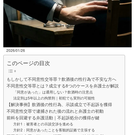
2026/01/26
このページの目次
もしかして不同意性交等罪？飲酒後の性行為で不安な方へ
不同意性交等罪とは？成立する8つのケースを弁護士が解説
「同意があった」は通用しない？飲酒時の注意点
法定刑は5年以上の拘禁刑｜初犯でも実刑の可能性
【解決事例】飲酒後の性行為、示談成立で不起訴を獲得
不同意性交罪で逮捕された後の流れと弁護士の初動
前科を回避する弁護活動｜不起訴処分の獲得が鍵
方針1：被害者との示談交渉を進める
方針2：同意があったことを客観的証拠で主張する