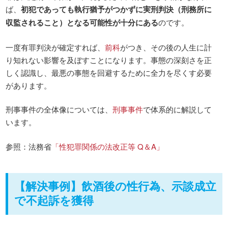
ば、
初犯であっても執行猶予がつかずに実刑判決（刑務所に
収監されること）となる可能性が十分にある
のです。
一度有罪判決が確定すれば、
前科
がつき、その後の人生に計
り知れない影響を及ぼすことになります。事態の深刻さを正
しく認識し、最悪の事態を回避するために全力を尽くす必要
があります。
刑事事件の全体像については、
刑事事件
で体系的に解説して
います。
参照：法務省
「性犯罪関係の法改正等 Q＆A」
【解決事例】飲酒後の性行為、示談成立
で不起訴を獲得