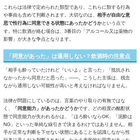
これらは法律で定められた類型であり、これらに類する行為
や事由も含めて判断されます。大切なのは、
相手が自由な意
思で性行為に同意できる状態にあったかどうか
という点で
す。特に飲酒が絡む場合は、3番目の「アルコール又は薬物の
影響」が大きな争点となります。
「同意があった」は通用しない？飲酒時の注意点
「相手も酔っていたけれど『いいよ』と言った」「抵抗され
なかったから同意だと思った」——。こうした主張は、残念
ながら通用しない可能性が高いと考えなければなりません。
法律が問題にしているのは、言葉のやり取りの有無ではな
く、
「同意能力」があったかどうか
です。どの程度の酩酊状
態で同意能力が失われるかは、「ほろ酔いならOK」「泥酔は
NG」といった単純な線引きで決まるわけではありません。相
手が正常な判断を下せない状態にあることを認識しながら性
行為に及んだと判断されれば、たとえ表面的な同意があった