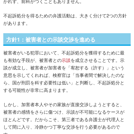
かれず、前科がつくこともありません。
不起訴処分を得るための弁護活動は、大きく分けて2つの方針
があります。
方針1：被害者との示談交渉を進める
被害者がいる犯罪において、不起訴処分を獲得するために最
も有効な手段が、被害者との
示談
を成立させることです。示
談が成立し、被害者が加害者を「宥恕する（許す）」という
意思を示してくれれば、検察官は「当事者間で解決したのな
ら、国が刑罰を科す必要性は低い」と判断し、不起訴処分と
する可能性が非常に高まります。
しかし、加害者本人やその家族が直接交渉しようとすると、
被害者の感情をさらに傷つけ、示談が不可能になるケースが
ほとんどです。だからこそ、第三者である弁護士が代理人と
して間に入り、冷静かつ丁寧な交渉を行う必要があるので