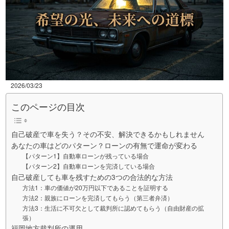
2026/03/23
このページの目次
自己破産で車を失う？その不安、解決できるかもしれません
あなたの車はどのパターン？ローンの有無で運命が変わる
【パターン1】自動車ローンが残っている場合
【パターン2】自動車ローンを完済している場合
自己破産しても車を残すための3つの合法的な方法
方法1：車の価値が20万円以下であることを証明する
方法2：親族にローンを完済してもらう（第三者弁済）
方法3：生活に不可欠として裁判所に認めてもらう（自由財産の拡
張）
福岡地方裁判所の運用