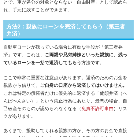
とで、車が処分の対象とならない「自由財産」として認めら
れ、手元に残すことができます。
方法2：親族にローンを完済してもらう（第三者
弁済）
自動車ローンが残っている場合に有効な手段が「第三者弁
済」です。これは、
ご両親や兄弟姉妹といった親族に、残っ
ているローンを一括で返済してもらう
方法です。
ここで非常に重要な注意点があります。返済のためのお金を
親族から借りて、
ご自身の口座から返済してはいけません。
これは特定の債権者だけに優先的に返済する「偏頗弁済（へ
んぱべんさい）」という禁止行為にあたり、最悪の場合、自
己破産そのものが認められなくなる（
免責不許可事由
）リス
クがあります。
あくまで、援助してくれる親族の方が、その方のお金で直接