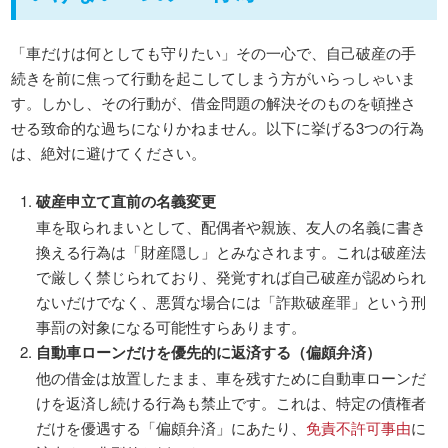
「車だけは何としても守りたい」その一心で、自己破産の手
続きを前に焦って行動を起こしてしまう方がいらっしゃいま
す。しかし、その行動が、借金問題の解決そのものを頓挫さ
せる致命的な過ちになりかねません。以下に挙げる3つの行為
は、絶対に避けてください。
破産申立て直前の名義変更
車を取られまいとして、配偶者や親族、友人の名義に書き
換える行為は「財産隠し」とみなされます。これは破産法
で厳しく禁じられており、発覚すれば自己破産が認められ
ないだけでなく、悪質な場合には「詐欺破産罪」という刑
事罰の対象になる可能性すらあります。
自動車ローンだけを優先的に返済する（偏頗弁済）
他の借金は放置したまま、車を残すために自動車ローンだ
けを返済し続ける行為も禁止です。これは、特定の債権者
だけを優遇する「偏頗弁済」にあたり、
免責不許可事由
に