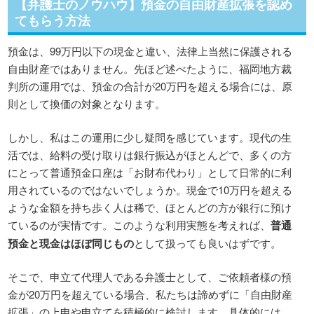
【弁護士のノウハウ】預金の自由財産拡張を認め
てもらう方法
預金は、99万円以下の現金と違い、法律上当然に保護される
自由財産ではありません。先ほど述べたように、福岡地方裁
判所の運用では、預金の合計が20万円を超える場合には、原
則として換価の対象となります。
しかし、私はこの運用に少し疑問を感じています。現代の生
活では、給料の受け取りは銀行振込がほとんどで、多くの方
にとって普通預金口座は「お財布代わり」として日常的に利
用されているのではないでしょうか。現金で10万円を超える
ような金額を持ち歩く人は稀で、ほとんどの方が銀行に預け
ているのが実情です。このような利用実態を考えれば、
普通
預金と現金はほぼ同じもの
として扱っても良いはずです。
そこで、申立て代理人である弁護士として、ご依頼者様の預
金が20万円を超えている場合、私たちは諦めずに「自由財産
拡張」の上申や申立てを積極的に検討します。具体的には、