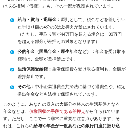
け取る権利（債権）」も、その一部が保護されています。
給与・賞与・退職金：
原則として、税金などを差し引い
た手取り額の4分の3は差押えが禁止されています。
（ただし、手取り額が44万円を超える場合は、33万円
を超える部分が差押えの対象となります）
公的年金（国民年金・厚生年金など）：
年金を受け取る
権利は、全額が差押禁止です。
生活保護受給権：
生活保護費を受け取る権利も、全額が
差押禁止です。
その他：
中小企業退職金共済法に基づく退職金や、確定
拠出年金なども法律で保護されています。
このように、あなたの収入の大部分や将来の生活基盤となる
年金などは、
債権回収の手段である差押え
から守られていま
す。ただし、ここで一つ非常に重要な注意点があります。そ
れは、これらの
給与や年金が一度あなたの銀行口座に振り込