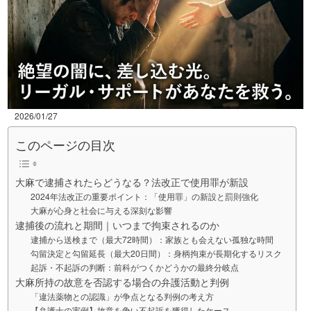
2026/01/27
このページの目次
大麻で逮捕されたらどうなる？法改正で使用罪が新設
2024年法改正の重要ポイント：「使用罪」の新設と罰則強化
大麻が心身と社会に与える深刻な影響
逮捕後の流れと期間｜いつまで拘束されるのか
逮捕から送検まで（最大72時間）：家族とも会えない孤独な時間
勾留決定と勾留延長（最大20日間）：身柄拘束が長期化するリスク
起訴・不起訴の判断：前科がつくかどうかの最終分岐点
大麻所持の故意を否認する場合の弁護活動と判例
「違法薬物との認識」が争点となる判例の考え方
【弁護士の実例】故意を争い不起訴を獲得したケース