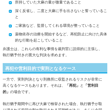
所持していた大麻の量が微量であること
深く反省し、二度と大麻に手を出さないと誓っているこ
と
ご家族など、監督してくれる環境が整っていること
薬物依存の治療を開始するなど、再犯防止に向けた具体
的な行動を起こしていること
弁護士は、これらの有利な事情を裁判官に説得的に主張し、
執行猶予付きの寛大な判決を求めます。
再犯や営利目的で実刑となるケース
一方で、実刑判決となり刑務所に収監されるリスクが非常に
高くなるケースもあります。それは、
「再犯」
と
「営利目
的」
の場合です。
執行猶予期間中に再び大麻で検挙された場合、執行猶予が取
り消されて前回の刑が執行される可能性があり、さらに今回