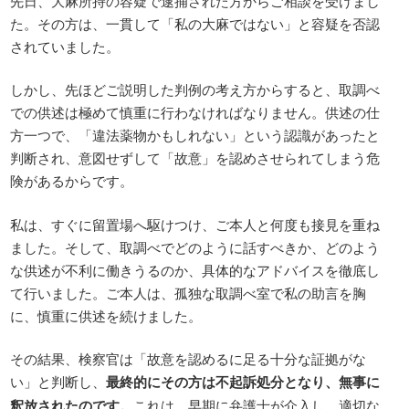
先日、大麻所持の容疑で逮捕された方からご相談を受けまし
た。その方は、一貫して「私の大麻ではない」と容疑を否認
されていました。
しかし、先ほどご説明した判例の考え方からすると、取調べ
での供述は極めて慎重に行わなければなりません。供述の仕
方一つで、「違法薬物かもしれない」という認識があったと
判断され、意図せずして「故意」を認めさせられてしまう危
険があるからです。
私は、すぐに留置場へ駆けつけ、ご本人と何度も接見を重ね
ました。そして、取調べでどのように話すべきか、どのよう
な供述が不利に働きうるのか、具体的なアドバイスを徹底し
て行いました。ご本人は、孤独な取調べ室で私の助言を胸
に、慎重に供述を続けました。
その結果、検察官は「故意を認めるに足る十分な証拠がな
い」と判断し、
最終的にその方は不起訴処分となり、無事に
釈放されたのです。
これは、早期に弁護士が介入し、適切な