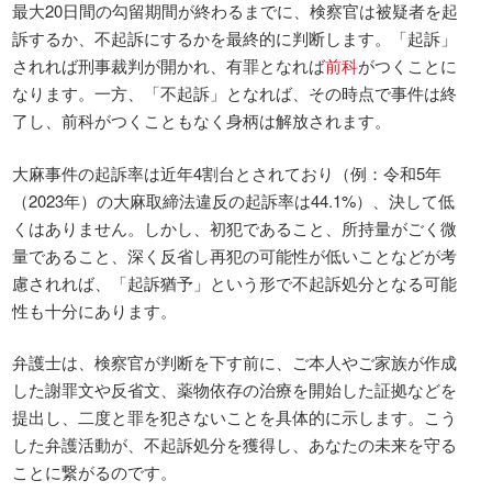
最大20日間の勾留期間が終わるまでに、検察官は被疑者を起
訴するか、不起訴にするかを最終的に判断します。「起訴」
されれば刑事裁判が開かれ、有罪となれば
前科
がつくことに
なります。一方、「不起訴」となれば、その時点で事件は終
了し、前科がつくこともなく身柄は解放されます。
大麻事件の起訴率は近年4割台とされており（例：令和5年
（2023年）の大麻取締法違反の起訴率は44.1%）、決して低
くはありません。しかし、初犯であること、所持量がごく微
量であること、深く反省し再犯の可能性が低いことなどが考
慮されれば、「起訴猶予」という形で不起訴処分となる可能
性も十分にあります。
弁護士は、検察官が判断を下す前に、ご本人やご家族が作成
した謝罪文や反省文、薬物依存の治療を開始した証拠などを
提出し、二度と罪を犯さないことを具体的に示します。こう
した弁護活動が、不起訴処分を獲得し、あなたの未来を守る
ことに繋がるのです。