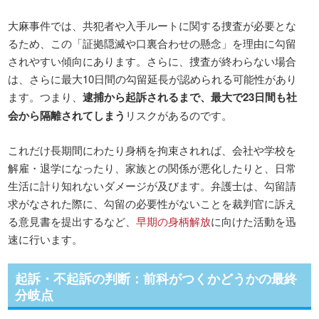
大麻事件では、共犯者や入手ルートに関する捜査が必要とな
るため、この「証拠隠滅や口裏合わせの懸念」を理由に勾留
されやすい傾向にあります。さらに、捜査が終わらない場合
は、さらに最大10日間の勾留延長が認められる可能性があり
ます。つまり、
逮捕から起訴されるまで、最大で23日間も社
会から隔離されてしまう
リスクがあるのです。
これだけ長期間にわたり身柄を拘束されれば、会社や学校を
解雇・退学になったり、家族との関係が悪化したりと、日常
生活に計り知れないダメージが及びます。弁護士は、勾留請
求がなされた際に、勾留の必要性がないことを裁判官に訴え
る意見書を提出するなど、
早期の身柄解放
に向けた活動を迅
速に行います。
起訴・不起訴の判断：前科がつくかどうかの最終
分岐点