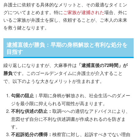
弁護士に依頼する具体的なメリットと、その最適なタイミン
グについてまとめます。特に
ご家族が逮捕された
場合、外に
いるご家族が弁護士を探し、依頼することが、ご本人の未来
を救う鍵となります。
逮捕直後が勝負：早期の身柄解放と有利な処分を
目指す
繰り返しになりますが、大麻事件は
「逮捕直後の72時間」が
勝負
です。このゴールデンタイムに弁護士が介入すること
で、以下のような大きなメリットが生まれます。
勾留の阻止：
早期に身柄が解放され、社会生活へのダメー
ジを最小限に抑えられる可能性が高まります。
不利な供述の防止：
取調べへの適切なアドバイスにより、
意図せず自分に不利な供述調書が作成されるのを防ぎま
す。
不起訴処分の獲得：
検察官に対し、起訴すべきでない理由