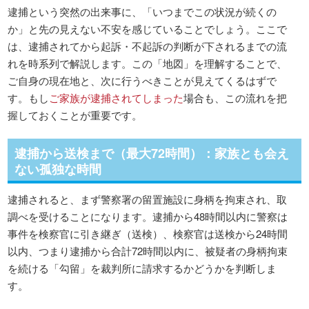
逮捕という突然の出来事に、「いつまでこの状況が続くの
か」と先の見えない不安を感じていることでしょう。ここで
は、逮捕されてから起訴・不起訴の判断が下されるまでの流
れを時系列で解説します。この「地図」を理解することで、
ご自身の現在地と、次に行うべきことが見えてくるはずで
す。もし
ご家族が逮捕されてしまった
場合も、この流れを把
握しておくことが重要です。
逮捕から送検まで（最大72時間）：家族とも会え
ない孤独な時間
逮捕されると、まず警察署の留置施設に身柄を拘束され、取
調べを受けることになります。逮捕から48時間以内に警察は
事件を検察官に引き継ぎ（送検）、検察官は送検から24時間
以内、つまり逮捕から合計72時間以内に、被疑者の身柄拘束
を続ける「勾留」を裁判所に請求するかどうかを判断しま
す。