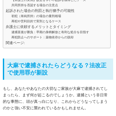
共同所持を否認する場合の注意点
起訴された場合の刑罰と執行猶予の可能性
初犯（単純所持）の場合の量刑相場
再犯や営利目的で実刑となるケース
弁護士に依頼するメリットとタイミング
逮捕直後が勝負：早期の身柄解放と有利な処分を目指す
再犯防止へのサポート：薬物依存からの脱却
関連ページ:
大麻で逮捕されたらどうなる？法改正
で使用罪が新設
もし、あなたやあなたの大切なご家族が大麻で逮捕されてし
まったら、まず何が起こるのでしょうか。逮捕という非日常
的な事態に、頭が真っ白になり、これからどうなってしまう
のかと強い不安に襲われているかもしれません。