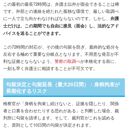
この最初の最長72時間は、弁護士以外が面会できることは稀
です。外部との連絡を絶たれた孤独な環境で、厳しい取調べ
に一人で立ち向かわなければならないのです。しかし、
弁護
士だけは、この期間でも自由に接見（面会）し、法的なアド
バイスを送ることができます。
この72時間の対応が、その後の勾留を防ぎ、最終的な処分を
左右する極めて重要な分岐点となります。不用意な発言が不
利な証拠とならないよう、
警察の取調べ
が本格化する前に、
一刻も早く弁護士に相談することが不可欠です。
勾留決定と勾留延長（最大20日間）：身柄拘束が
長期化するリスク
検察官が「身柄を拘束し続けないと、証拠を隠したり、関係
者と口裏を合わせたりする恐れがある」と判断した場合、裁
判所に勾留を請求します。そして、裁判官がこれを認める
と、原則として10日間の勾留が決定されます。