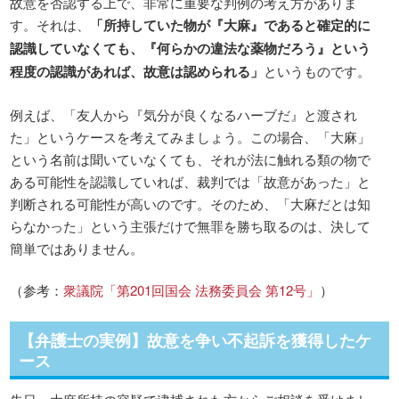
故意を否認する上で、非常に重要な判例の考え方がありま
す。それは、
「所持していた物が『大麻』であると確定的に
認識していなくても、『何らかの違法な薬物だろう』という
程度の認識があれば、故意は認められる」
というものです。
例えば、「友人から『気分が良くなるハーブだ』と渡され
た」というケースを考えてみましょう。この場合、「大麻」
という名前は聞いていなくても、それが法に触れる類の物で
ある可能性を認識していれば、裁判では「故意があった」と
判断される可能性が高いのです。そのため、「大麻だとは知
らなかった」という主張だけで無罪を勝ち取るのは、決して
簡単ではありません。
（参考：
衆議院「第201回国会 法務委員会 第12号」
）
【弁護士の実例】故意を争い不起訴を獲得したケ
ース