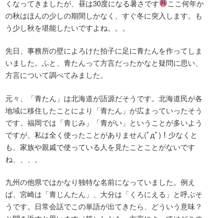
くなってきましたが、昼は30度になる暑さです
ここ何年か
の秋はほんの少しの期間しかなく、すぐ冬に突入します。も
う少し秋を堪能したいですよね。。。
先日、事務所の壁によろけた拍子に足に青たんを作ってしま
いました。ふと、青たんって方言だったかなと疑問に思い、
方言について調べてみました。
元々、「青たん」は北海道が語源だそうです。北海道民が各
地域に移住したことにより「青たん」が広まっていったそう
です。福岡では「青じみ」「青がい」ということが多いよう
ですが、私は全く使ったことがありません(ﾟдﾟ)！少なくと
も、家族や親戚で使っている人を見たことことがないです
ね、、、。
九州の他県ではかなり独特な名前になっていました。例え
ば、宮崎は「青じんたん」、大分は「くろにえる」と呼ぶそ
うです。日常会話でこの単語が出てきたら、どういう意味？